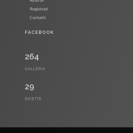
Ricette
Registrati
Contatti
FACEBOOK
264
GALLERIA
29
RICETTE